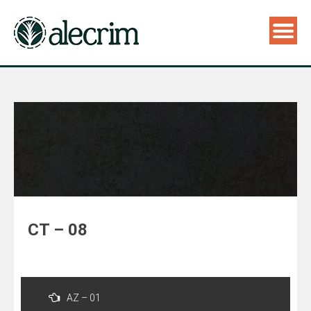
CT – 08
Navegação
de
AZ – 01