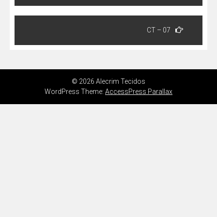
Post
CT – 07
© 2026 Alecrim Tecidos
WordPress Theme:
AccessPress Parallax