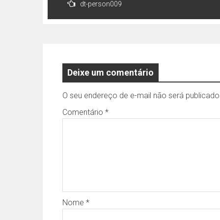
dt-person009
de
Post
Deixe um comentário
O seu endereço de e-mail não será publicado
Comentário
*
Nome
*