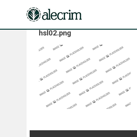
hsl02.png
Navegação