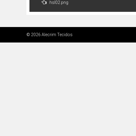
hsl02.png
de
Post
© 2026 Alecrim Tecidos