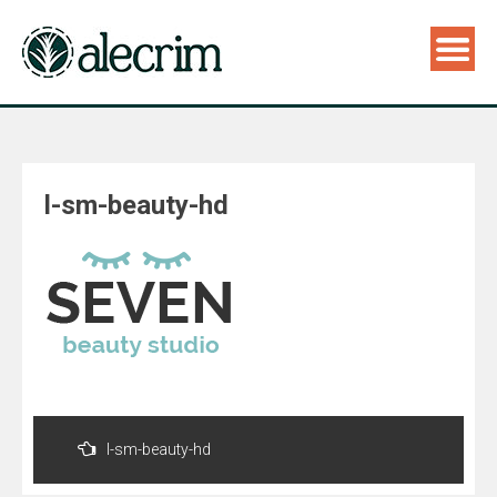
l-sm-beauty-hd
Navegação
de
l-sm-beauty-hd
Post