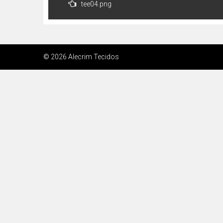
tee04.png
de
Post
© 2026 Alecrim Tecidos